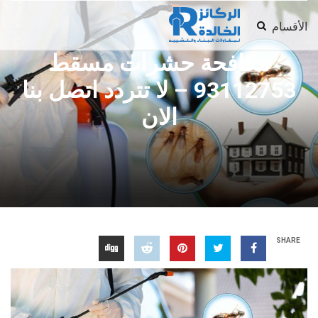
الأقسام
مكافحة حشرات مسقط
93112753 – لا تتردد اتصل بنا
الان
SHARE