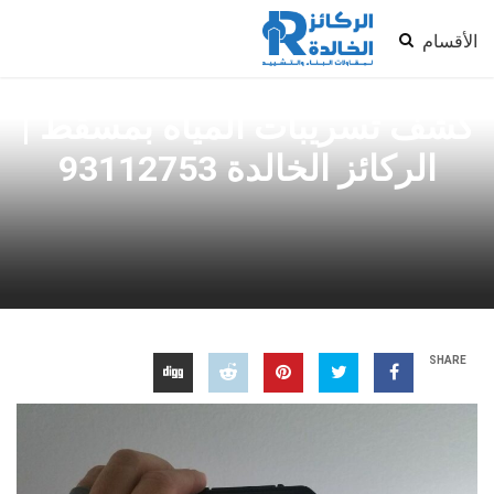
الأقسام
كشف تسريبات المياه بمسقط |
الركائز الخالدة 93112753
SHARE