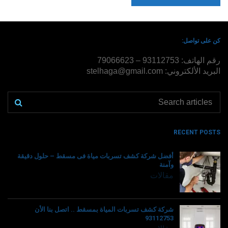
كن على تواصل:
رقم الهاتف: 93112753 – 79066623
البريد الألكتروني: stelhaga@gmail.com
RECENT POSTS
أفضل شركة كشف تسربات مياة فى مسقط – حلول دقيقة
وآمنة
مقالات
شركة كشف تسربات المياة بمسقط .. اتصل بنا الأن
93112753