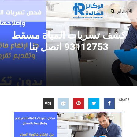
الأقسام
كشف تسربات المياة مسقط
93112753 اتصل بنا
SHARE