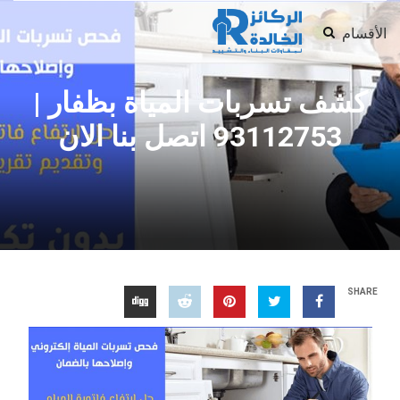
الأقسام
كشف تسربات المياة بظفار |
93112753 اتصل بنا الان
SHARE