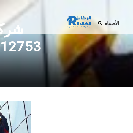
الأقسام
شركة
93112753 – خدمات ت