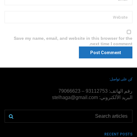
Save my name, email, and website in this browser for the
next time I comment.
كن على تواصل:
رقم الهاتف: 93112753 – 79066623
البريد الألكتروني: stelhaga@gmail.com
RECENT POSTS