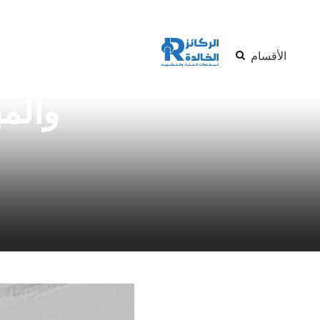
الأقسام
شركة ال
والمب