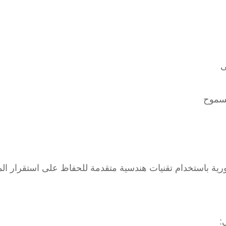
ى
مسموح
ية باستخدام تقنيات هندسية متقدمة للحفاظ على استقرار الم
: