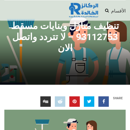
الأقسام
تنظيف منازل وبنايات مسقط
93112753 – لا تتردد واتصل
الان
SHARE