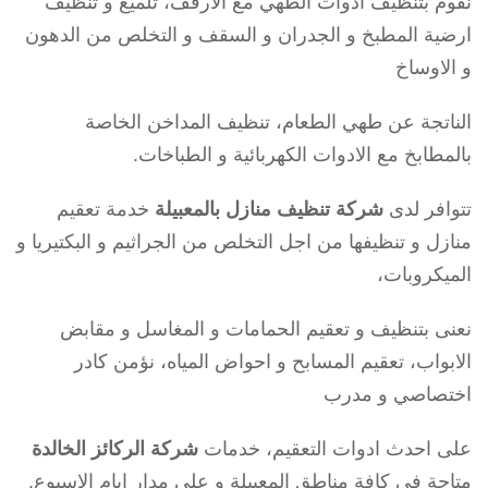
نقوم بتنظيف ادوات الطهي مع الارفف، تلميع و تنظيف
ارضية المطبخ و الجدران و السقف و التخلص من الدهون
و الاوساخ
الناتجة عن طهي الطعام، تنظيف المداخن الخاصة
بالمطابخ مع الادوات الكهربائية و الطباخات.
تتوافر لدى
شركة تنظيف منازل بالمعبيلة
خدمة تعقيم
منازل و تنظيفها من اجل التخلص من الجراثيم و البكتيريا و
الميكروبات،
نعنى بتنظيف و تعقيم الحمامات و المغاسل و مقابض
الابواب، تعقيم المسابح و احواض المياه، نؤمن كادر
اختصاصي و مدرب
على احدث ادوات التعقيم، خدمات
شركة الركائز الخالدة
متاحة في كافة مناطق المعبيلة و على مدار ايام الاسبوع.