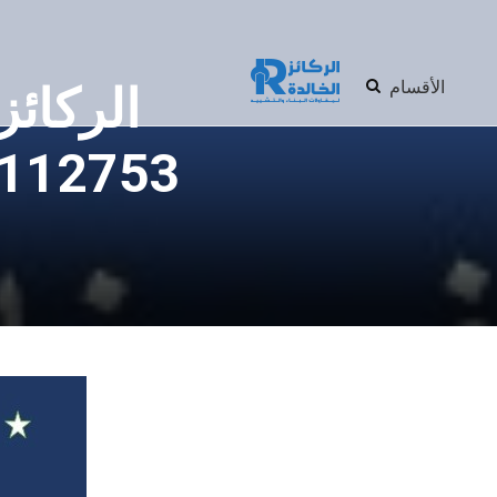
الأقسام
الركائ
93112753 – احترافية التنظ