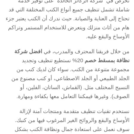
نحرص في “شركة الركائز الخالدة” على توفير خدمة
شاملة تشمل تنظيف جميع أنواع الكنب المختلفة التي قد
تحتاج إلى العناية والصيانة. حيث ندرك أن الكنب يعتبر جزء
هام من أثاث منزلك ويتعرض للاستخدام المستمر وتراكم
الأوساخ والبقع عليه.
من خلال فريقنا المحترف والمدرب، في
افضل شركة
نظافة بمسقط خصم
20% نستطيع تنظيف وتجديد
مجموعة متنوعة من الكنب. سواء كان لديك كنب من
الجلد الطبيعي أو الجلد الاصطناعي، أو كنب مصنوع من
النسيج المختلف مثل. (القماش، الساتان، الفلين، أو
الصوف). وغيرها فيمكننا التعامل معها بكفاءة ومهارة.
نستخدم تقنيات تنظيف متقدمة ومنتجات آمنة لإزالة
الأوساخ والبقع والروائح الغير المرغوب فيها من كنبك.
سوف نعمل على استعادة جمال ونظافة الكنب بشكل