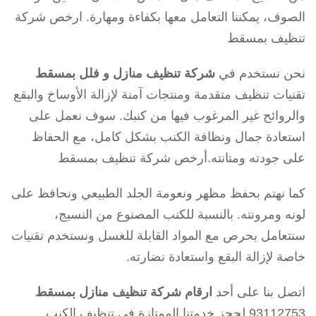
الصوف، يمكننا التعامل معها بكفاءة ومهارة. ارخص شركة
تنظيف بمسقط
نحن نستخدم في
شركة تنظيف منازل و فلل بمسقط
تقنيات تنظيف متقدمة ومنتجات آمنة لإزالة الأوساخ والبقع
والروائح غير المرغوب فيها من كنبك. سوف نعمل على
استعادة جمال ونظافة الكنب بشكل كامل، مع الحفاظ
على جودته ومتانته.أرخص شركة تنظيف بمسقط
كما نهتم بحفظ مظهر ونعومة الجلد الطبيعي ونحافظ على
لونه ومرونته. بالنسبة للكنب المصنوع من النسيج،
سنتعامل بحرص مع المواد القابلة للغسل ونستخدم تقنيات
خاصة لإزالة البقع واستعادة نضارته.
اتصل بنا على أحد
ارقام شركة تنظيف منازل بمسقط
93112753 لحجز خدمتنا الممتازة في تنظيف الكنب