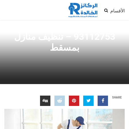
الأقسام
ارخص شركة تنظيف بمسقط
93112753 – تنظيف منازل
بمسقط
SHARE