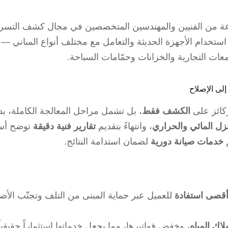
 من الفنيين والمهندسين المتخصصين في مجال كشف التسربا
استخدام الأجهزة الحديثة والتعامل مع مختلف أنواع المباني — 
عات التجارية والخزانات وحمّامات السباحة.
كائز على
الكشف فقط
، بل تشمل مراحل المعالجة الكاملة، بد
زل المائي والحراري
، وانتهاءً بتقديم
تقارير فنية دقيقة
توضح أس
م
خدمات صيانة دورية
لضمان استدامة النتائج.
قصى استفادة
للعميل عبر حماية المبنى من التلف وتجنّب الأضر
اك المياه
، وخفض فواتيرها، مما يجعل خدماتها استثماراً حقيقيا