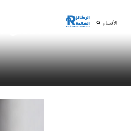
الأقسام
أفضل ش