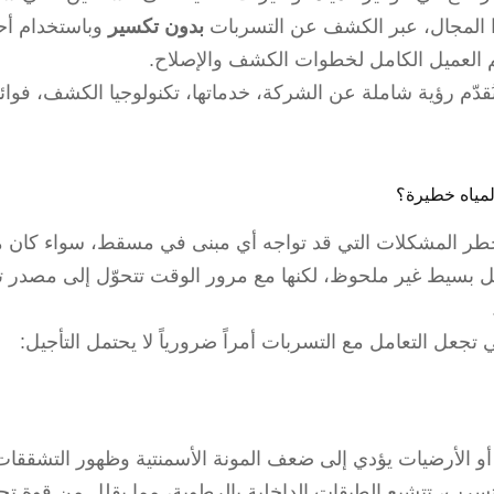
ذا المجال، عبر الكشف عن التسربات
بدون تكسير
وباستخدام أحد
م العميل الكامل لخطوات الكشف والإصلاح.
ُقدّم رؤية شاملة عن الشركة، خدماتها، تكنولوجيا الكشف، فوا
المياه خطيرة؟
أخطر المشكلات التي قد تواجه أي مبنى في مسقط، سواء كان منزل
شكل بسيط غير ملحوظ، لكنها مع مرور الوقت تتحوّل إلى مصدر تهد
 تجعل التعامل مع التسربات أمراً ضرورياً لا يحتمل التأجيل:
أو الأرضيات يؤدي إلى ضعف المونة الأسمنتية وظهور التشققات
تسرب، تتشبع الطبقات الداخلية بالرطوبة، مما يقلل من قوة ت