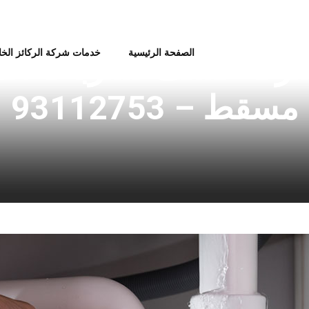
الصفحة الرئيسية
خدمات شركة الركائز الخ
ركة كشف تسربات المي
مسقط – 93112753