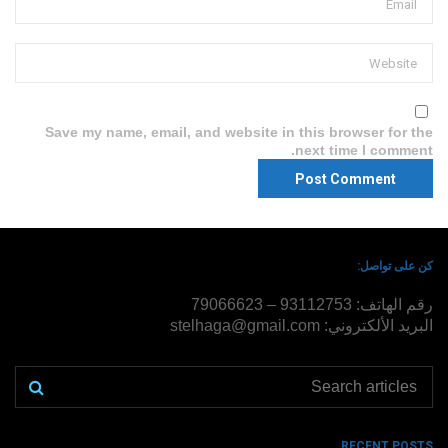
Save my name, email, and website in this browser for the
next time I comment.
كن على تواصل:
رقم الهاتف: 93112753 – 79066623
البريد الألكتروني: stelhaga@gmail.com
RECENT POSTS