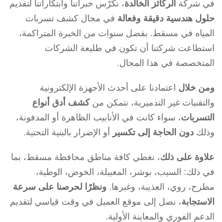
في شركة
الركائز الخالدة
، نكرّس خبراتنا وابتكاراتنا لتقديم
حلول هندسية دقيقة وفعالة
في مجال كشف تسربات
المياه في مسقط. بفضل سنوات من الخبرة المتراكمة،
استطاعت شركتنا أن تكون في طليعة الشركات
المتخصصة في هذا المجال.
ومن خلال
اعتمادنا على أحدث الأجهزة الإلكترونية
والتقنيات غير التدميرية، نتمكن من
كشف أدق أنواع
التسربات
، سواء كانت في الأنابيب الظاهرة أو المدفونة،
وذلك
دون الحاجة إلى تكسير
أو الإضرار بالبنية التحتية.
علاوة على ذلك
، نغطي كافة مناطق محافظة مسقط، بما
في ذلك: السيب، بوشر، المعبيلة، الخوض، الوطية،
مطرح، روي، العذيبة، وغيرها.
ونظرًا لحرصنا على سرعة
الاستجابة
، نصل إلى موقع العميل في وقت قياسي لتقديم
الدعم الفوري والمعاينة الأولية.