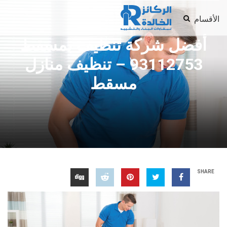
الأقسام
أفضل شركة تنظيف بمسقط
93112753 – تنظيف منازل
مسقط
SHARE