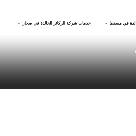
الدة في مسقط
خدمات شركة الركائز الخالدة في صحار
كة تنظيف بمسقط 93112753